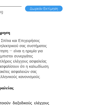
Δωρεάν Εκτίμηση
og
ήρηση
Σπίτια και Επιχειρήσεις
 ηλεκτρικού σας συστήματος
τηση — είναι η ηρεμία για
 έμπιστοι συνεργάτες
λήρεις ελέγχους ασφαλείας
ιασφαλίσουν ότι η καλωδίωση,
πλακέτες ασφαλειών σας
ελληνικούς κανονισμούς.
φαλείας
οιούν διεξοδικούς ελέγχους