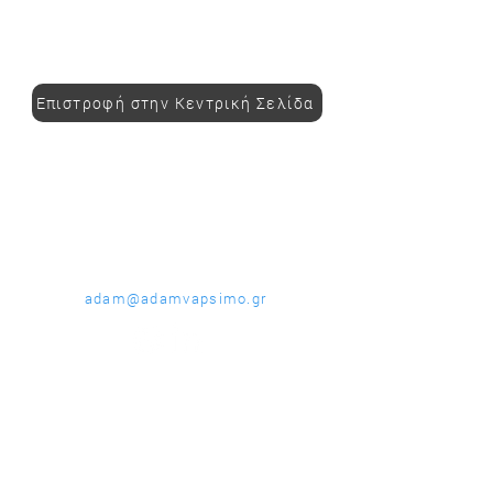
Επιστροφή στην Κεντρική Σελίδα
Adam
ΕΠΙΚΟΙΝΩΝΗΣΤΕ ΜΑΖΙ
ΜΑΣ
adam@adamvapsimo.gr
ΓΙΑ ΤΟΥΣ
ΠΕΛΑΤΕΣ
Γιατί να επιλέξετε την
Adam;