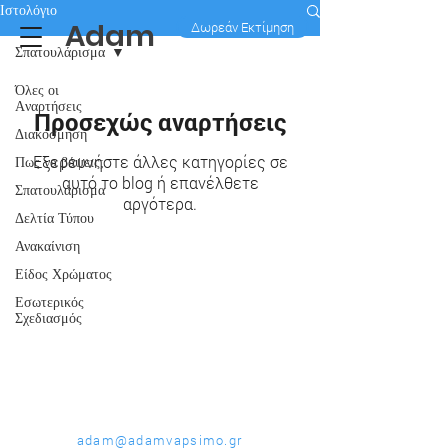
Ιστολόγιο
Adam
Δωρεάν Εκτίμηση
Σπατουλάρισμα
Όλες οι
Aναρτήσεις
Προσεχώς αναρτήσεις
Διακόσμηση
Εξερευνήστε άλλες κατηγορίες σε
Πως να βάψεις;
αυτό το blog ή επανέλθετε
Σπατουλάρισμα
αργότερα.
Δελτία Τύπου
Ανακαίνιση
Είδος Χρώματος
Εσωτερικός
Σχεδιασμός
Adam
ΕΠΙΚΟΙΝΩΝΗΣΤΕ ΜΑΖΙ
ΜΑΣ
adam@adamvapsimo.gr