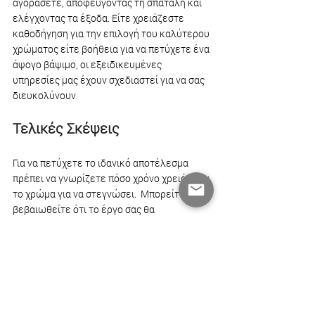
αγοράσετε, αποφεύγοντας τη σπατάλη και 
ελέγχοντας τα έξοδα. Είτε χρειάζεστε 
καθοδήγηση για την επιλογή του καλύτερου 
χρώματος είτε βοήθεια για να πετύχετε ένα 
άψογο βάψιμο, οι εξειδικευμένες 
υπηρεσίες μας έχουν σχεδιαστεί για να σας 
διευκολύνουν
Τελικές Σκέψεις
Για να πετύχετε το ιδανικό αποτέλεσμα 
πρέπει να γνωρίζετε πόσο χρόνο χρειάζεται 
το χρώμα για να στεγνώσει.  Μπορείτε να 
βεβαιωθείτε ότι το έργο σας θα 
προχωρήσει ομαλά και θα έχει εκπληκτικό 
αποτέλεσμα, λαμβάνοντας υπόψη 
παράγοντες όπως το είδος του χρώματος, 
την προετοιμασία της επιφάνειας και τις 
συνθήκες του περιβάλλοντος. Σημειώστε 
ότι το μυστικό για ένα τέλειο αποτέλεσμα 