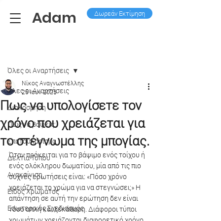
Adam
Δωρεάν Εκτίμηση
Ανάρτηση
Όλες οι Aναρτήσεις
Νίκος Αναγνωστέλλης
Όλες οι Aναρτήσεις
25 Ιουν 2025
Πως να υπολογίσετε τον
Διακόσμηση
χρόνο που χρειάζεται για
Πως να βάψεις;
το στέγνωμα της μπογίας.
Σπατουλάρισμα
Όταν πρόκειται για το βάψιμο ενός τοίχου ή 
Δελτία Τύπου
ενός ολόκληρου δωματίου, μία από τις πιο 
Ανακαίνιση
συχνές ερωτήσεις είναι: «Πόσο χρόνο 
χρειάζεται το χρώμα για να στεγνώσει;» Η 
Είδος Χρώματος
απάντηση σε αυτή την ερώτηση δεν είναι 
Εσωτερικός Σχεδιασμός
τόσο απλή και ξεκάθαρη. Διάφοροι τύποι 
χρωμάτων χρειάζονται διαφορετικό χρόνο 