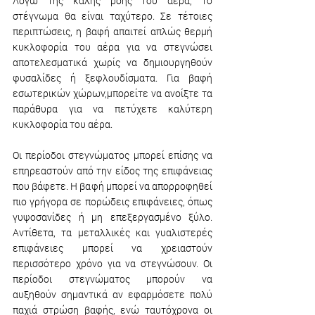
Λόγω της καλής ροής του αέρα, το 
στέγνωμα θα είναι ταχύτερο. Σε τέτοιες 
περιπτώσεις, η βαφή απαιτεί απλώς θερμή 
κυκλοφορία του αέρα για να στεγνώσει 
αποτελεσματικά χωρίς να δημιουργηθούν 
φυσαλίδες ή ξεφλουδίσματα. Για βαφή 
εσωτερικών χώρων,μπορείτε να ανοίξτε τα 
παράθυρα για να πετύχετε καλύτερη 
κυκλοφορία του αέρα.
Οι περίοδοι στεγνώματος μπορεί επίσης να 
επηρεαστούν από την είδος της επιφάνειας 
που βάφετε. Η βαφή μπορεί να απορροφηθεί 
πιο γρήγορα σε πορώδεις επιφάνειες, όπως 
γυψοσανίδες ή μη επεξεργασμένο ξύλο. 
Αντίθετα, τα μεταλλικές και γυαλιστερές 
επιφάνειες μπορεί να χρειαστούν 
περισσότερο χρόνο για να στεγνώσουν. Οι 
περίοδοι στεγνώματος μπορούν να 
αυξηθούν σημαντικά αν εφαρμόσετε πολύ 
παχιά στρώση βαφής, ενώ ταυτόχρονα οι 