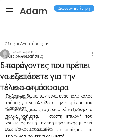
Adam
Δωρεάν Εκτίμηση
Ανάρτηση
Όλες οι Aναρτήσεις
adamvapsimo
Όλες οι Aναρτήσεις
6 Σεπ 2024
5 παράγοντες που πρέπει
Διακόσμηση
να εξετάσετε για την
Πως να βάψεις;
τέλεια ατμόσφαιρα
Σπατουλάρισμα
Το βάψιμο δωματίων είναι ένας πολύ καλός 
Δελτία Τύπου
τρόπος για να αλλάξετε την εμφάνιση του 
Ανακαίνιση
σπιτιού σας χωρίς να χρειαστεί να ξοδέψετε 
πολλά χρήματα. Η 
σωστή επιλογή του 
Είδος Χρώματος
χρώματος
 και η τεχνική εφαρμογής μπορεί 
Εσωτερικός Σχεδιασμός
να κάνει τα δωμάτια να μοιάζουν πιο 
ευρύχωρα, φωτεινά και ζεστά.