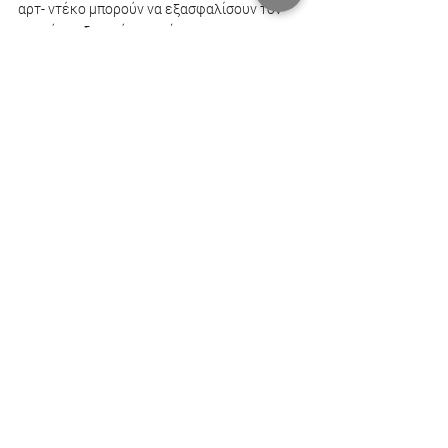
αρτ- ντέκο μπορούν να εξασφαλίσουν τον 
ρετρό σχεδιασμό που ψάχνετε.
Πρόσφατες αναρτήσεις
Εμφάνιση όλων