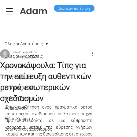
Adam
Δωρεάν Εκτίμηση
Ανάρτηση
Όλες οι Aναρτήσεις
adamvapsimo
Όλες οι Aναρτήσεις
23 Φεβ 2024
Χρονοκάψουλα: Τίπς για
Διακόσμηση
την επίτευξη αυθεντικών
Πως να βάψεις;
ρετρό, εσωτερικών
Σπατουλάρισμα
σχεδιασμών
Δελτία Τύπου
Στην αναζήτηση ενός πραγματικά ρετρό 
Ανακαίνιση
εσωτερικού σχεδιασμού, οι λάτρεις συχνά 
Είδος Χρώματος
αμφιταλαντεύονται σε μια εύθραυστη 
ισορροπία μεταξύ της εύρεσης γνήσιων 
Εσωτερικός Σχεδιασμός
κομματιών και της διασφάλισης ότι ο χώρος 