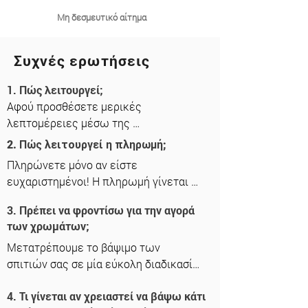
Μη δεσμευτικό αίτημα
Συχνές ερωτήσεις
1. Πώς λειτουργεί;
Αφού προσθέσετε μερικές 
λεπτομέρειες μέσω της 
ηλεκτρονικής αριθμομηχανής μας, 
2. Πώς λειτουργεί η πληρωμή;
ένας από τους έμπειρους μάνατζερ 
Πληρώνετε μόνο αν είστε 
μας θα επικοινωνήσει μαζί σας για να 
ευχαριστημένοι! Η πληρωμή γίνεται 
επιβεβαιώσει τις απαιτήσεις της 
μόνο μέσω τραπεζικού εμβάσματος  
εργασίας. Αφού λάβουμε την 
3. Πρέπει να φροντίσω για την αγορά
στον λογαριασμό της Adam. Σε 
επιβεβαίωσή σας, θα αναθέσουμε τον 
των χρωμάτων;
περίπτωση που χρειάζεστε τιμολόγιο 
κατάλληλο ελαιοχρωματιστή για την 
παρέχεται από τον επαγγελματία και 
Μετατρέπουμε το βάψιμο των 
εργασία σας. Μπορούμε να αρχίσουμε 
θα πρέπει να ενημερώσετε τον 
σπιτιών σας σε μία εύκολη διαδικασία 
το βάψιμο την επόμενη μέρα. Αφού 
υπεύθυνο του αιτήματός σας πριν την 
χωρίς άγχος προσφέροντας τρία 
ολοκληρωθεί η εργασία, θα 
4. Τι γίνεται αν χρειαστεί να βάψω κάτι
έναρξη των εργασιών.
πακέτα χρωμάτων. Η προσφορά σας 
ελέγξουμε την ικανοποίησή σας και 