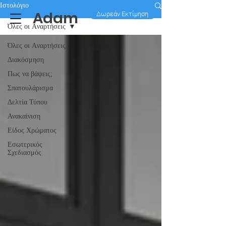
Ιστολόγιο
Adam
Δωρεάν Εκτίμηση
Όλες οι Aναρτήσεις
Όλες οι Aναρτήσεις
Διακόσμηση
Πως να βάψεις;
Σπατουλάρισμα
Δελτία Τύπου
Ανακαίνιση
Είδος Χρώματος
Εσωτερικός
Σχεδιασμός