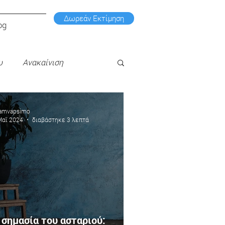
Δωρεάν Εκτίμηση
og
υ
Ανακαίνιση
amvapsimo
Μαΐ 2024
διαβάστηκε 3 λεπτά
 σημασία του ασταριού: