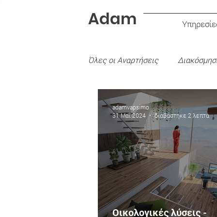
Adam
Υπηρεσίε
Όλες οι Aναρτήσεις
Διακόσμησ
Είδος Χρώματος
Εσωτερι
adamvapsimo
31 Μαΐ 2024
διαβάστηκε 2 λεπτά
Οικολογικές λύσεις -