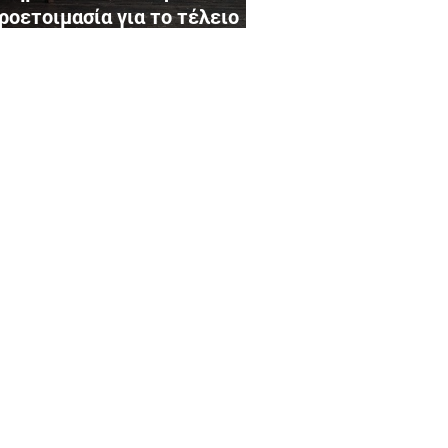
ροετοιμασία για το τέλειο
άψιμο
ΘΕΣΙΕΣ
m
Αγγλία
Adam Ισπανία
m
Αυστρία
Adam
Ουγγαρία
m
Γαλλία
Adam
Πορτογαλία