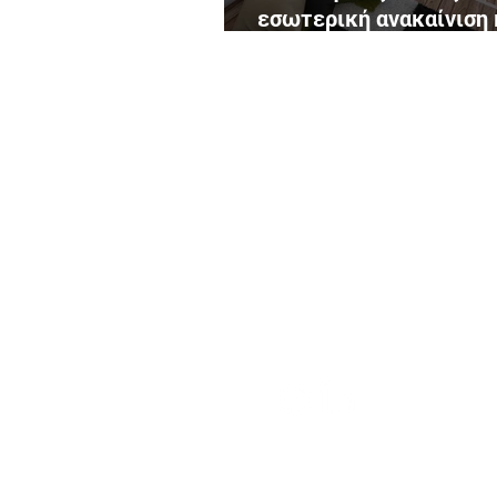
εσωτερική ανακαίνιση 
βαφή
Adam
ΕΠΙΚΟΙΝΩΝΗΣΤΕ ΜΑΖΙ ΜΑΣ
adam@adamvapsimo.g