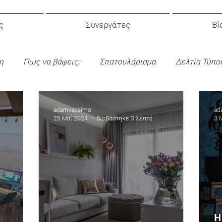
ς
Συνεργάτες
Bl
η
Πως να βάψεις;
Σπατουλάρισμα
Δελτία Τύπο
κός Σχεδιασμός
adamvapsimo
ad
25 Μαΐ 2024
διαβάστηκε 3 λεπτά
3 
Η