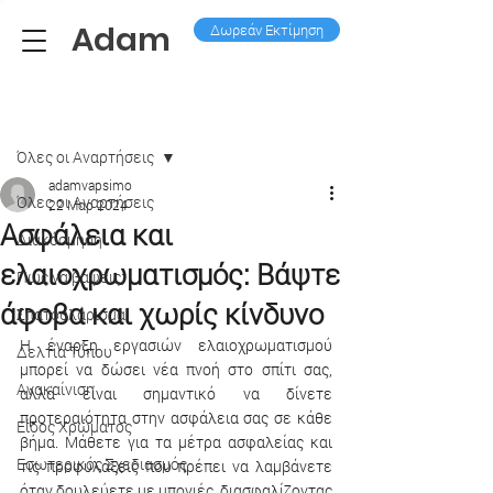
Adam
Δωρεάν Εκτίμηση
Ανάρτηση
Όλες οι Aναρτήσεις
adamvapsimo
Όλες οι Aναρτήσεις
22 Μαρ 2024
Ασφάλεια και
Διακόσμηση
ελαιοχρωματισμός: Βάψτε
Πως να βάψεις;
άφοβα και χωρίς κίνδυνο
Σπατουλάρισμα
Η έναρξη εργασιών ελαιοχρωματισμού 
Δελτία Τύπου
μπορεί να δώσει νέα πνοή στο σπίτι σας, 
Ανακαίνιση
αλλά είναι σημαντικό να δίνετε 
προτεραιότητα στην ασφάλεια σας σε κάθε 
Είδος Χρώματος
βήμα. Μάθετε για τα μέτρα ασφαλείας και 
Εσωτερικός Σχεδιασμός
τις προφυλάξεις που πρέπει να λαμβάνετε 
όταν δουλεύετε με μπογιές, διασφαλίζοντας 