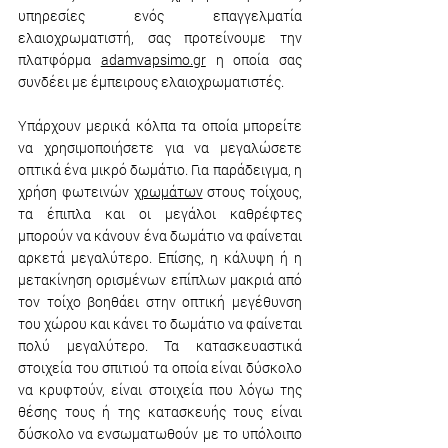
υπηρεσίες ενός επαγγελματία 
ελαιοχρωματιστή, σας προτείνουμε την 
πλατφόρμα 
adamvapsimo.gr
 η οποία σας 
συνδέει με έμπειρους ελαιοχρωματιστές. 
Υπάρχουν μερικά κόλπα τα οποία μπορείτε 
να χρησιμοποιήσετε για να μεγαλώσετε 
οπτικά ένα μικρό δωμάτιο. Για παράδειγμα, η 
χρήση φωτεινών 
χρωμάτων
 στους τοίχους, 
τα έπιπλα και οι μεγάλοι καθρέφτες 
μπορούν να κάνουν ένα δωμάτιο να φαίνεται 
αρκετά μεγαλύτερο. Επίσης, η κάλυψη ή η 
μετακίνηση ορισμένων επίπλων μακριά από 
τον τοίχο βοηθάει στην οπτική μεγέθυνση 
του χώρου και κάνει το δωμάτιο να φαίνεται 
πολύ μεγαλύτερο. Τα κατασκευαστικά 
στοιχεία του σπιτιού τα οποία είναι δύσκολο 
να κρυφτούν, είναι στοιχεία που λόγω της 
θέσης τους ή της κατασκευής τους είναι 
δύσκολο να ενσωματωθούν με το υπόλοιπο 