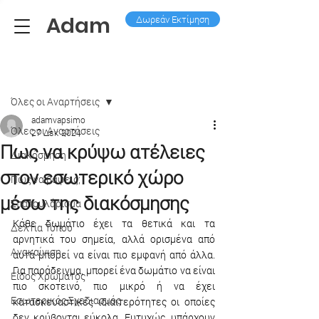
Adam
Δωρεάν Εκτίμηση
Ανάρτηση
Όλες οι Aναρτήσεις
adamvapsimo
Όλες οι Aναρτήσεις
27 Δεκ 2024
Πως να κρύψω ατέλειες
Διακόσμηση
στον εσωτερικό χώρο
Πως να βάψεις;
μέσω της διακόσμησης
Σπατουλάρισμα
Κάθε δωμάτιο έχει τα θετικά και τα 
Δελτία Τύπου
αρνητικά του σημεία, αλλά ορισμένα από 
Ανακαίνιση
αυτά μπορεί να είναι πιο εμφανή από άλλα. 
Για παράδειγμα, μπορεί ένα δωμάτιο να είναι 
Είδος Χρώματος
πιο σκοτεινό, πιο μικρό ή να έχει 
Εσωτερικός Σχεδιασμός
κατασκευαστικές ιδιαιτερότητες οι οποίες 
δεν κρύβονται εύκολα. Ευτυχώς, υπάρχουν 