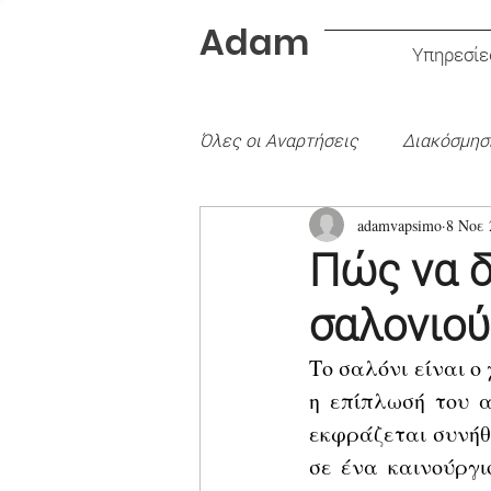
Adam
Υπηρεσίε
Όλες οι Aναρτήσεις
Διακόσμησ
adamvapsimo
8 Νοε 
Είδος Χρώματος
Εσωτερι
Πώς να δ
σαλονιού
Το σαλόνι είναι ο
η επίπλωσή του α
εκφράζεται συνήθ
σε ένα καινούργιο