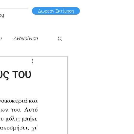
Δωρεάν Εκτίμηση
og
υ
Ανακαίνιση
υς του
οικοκυριά και 
ων του. Αυτό 
υ μόλις μπήκε 
οσμήσει, γι' 