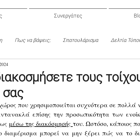
ς
Συνεργάτες
Bl
η
Πως να βάψεις;
Σπατουλάρισμα
Δελτία Τύπο
2024
κός Σχεδιασμός
ιακοσμήσετε τους τοίχο
 σας
 χώρος που χρησιμοποιείται συχνότερα σε πολλά ν
ντανακλά επίσης την προσωπικότητα των ενοίκ
ως 
μέσω της διακόσμησής 
του. Ωστόσο, κάποιος πο
 διαμέρισμα μπορεί να μην ξέρει πώς να το διακ