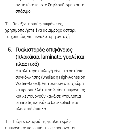
αντιστέκεται στο ξεφλούδισμα και το 
σπάσιμο.
Tip:
 Για εξωτερικές επιφάνειες, 
χρησιμοποιήστε ένα αδιάβροχο αστάρι 
τοιχοποιίας για μεγαλύτερη αντοχή.
Γυαλιστερές επιφάνειες 
(πλακάκια, laminate, γυαλί και 
πλαστικό)
Η καλύτερη επιλογή είναι τα αστάρια 
συγκόλλησης (Shellac ή High-Adhesion 
Water-Based). Επιτρέπουν στο χρώμα 
να προσκολλάται σε λείες επιφάνειες 
και λειτουργούν καλά σε ντουλάπια 
laminate, πλακάκια backsplash και 
πλαστικά έπιπλα.
Tip: 
Τρίψτε ελαφρά τις γυαλιστερές 
επιφάνειες πριν από την εφαρμογή του 