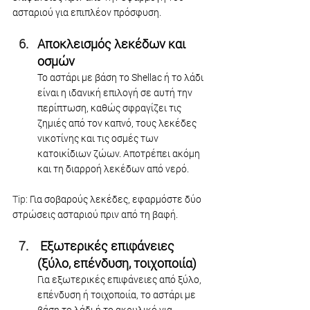
ασταριού για επιπλέον πρόσφυση.
Αποκλεισμός λεκέδων και 
οσμών
Το αστάρι με βάση το Shellac ή το λάδι 
είναι η ιδανική επιλογή σε αυτή την 
περίπτωση, καθώς σφραγίζει τις 
ζημιές από τον καπνό, τους λεκέδες 
νικοτίνης και τις οσμές των 
κατοικίδιων ζώων. Αποτρέπει ακόμη 
και τη διαρροή λεκέδων από νερό.
Tip:
 Για σοβαρούς λεκέδες, εφαρμόστε δύο 
στρώσεις ασταριού πριν από τη βαφή.
 Εξωτερικές επιφάνειες 
(ξύλο, επένδυση, τοιχοποιία)
Για εξωτερικές επιφάνειες από ξύλο, 
επένδυση ή τοιχοποιία, το αστάρι με 
βάση το λάδι ή το ακρυλικό για 