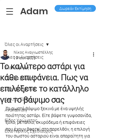
Adam
Δωρεάν Εκτίμηση
Ανάρτηση
Όλες οι Aναρτήσεις
Νίκος Αναγνωστέλλης
Όλες οι Aναρτήσεις
19 Ιουν 2025
Το καλύτερο αστάρι για
Διακόσμηση
κάθε επιφάνεια. Πως να
Πως να βάψεις;
επιλέξετε το κατάλληλο
Σπατουλάρισμα
για το βάψιμο σας
Δελτία Τύπου
Το σωστό βάψιμο ξεκινά με ένα υψηλής 
Ανακαίνιση
ποιότητας αστάρι. Είτε βάφετε γυψοσανίδα, 
Είδος Χρώματος
ξύλο, μέταλλο, σκυρόδεμα ή επιφάνειες 
που έχουν βαφτεί στο παρελθόν, η επιλογή 
Εσωτερικός Σχεδιασμός
του σωστού ασταριού είναι απαραίτητη για 