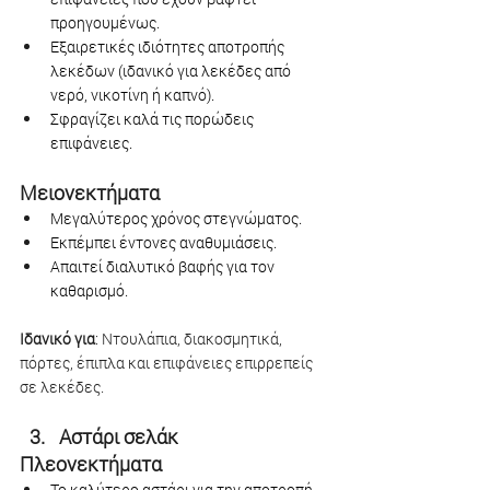
προηγουμένως.
Εξαιρετικές ιδιότητες αποτροπής 
λεκέδων (ιδανικό για λεκέδες από 
νερό, νικοτίνη ή καπνό).
Σφραγίζει καλά τις πορώδεις 
επιφάνειες.
Μειονεκτήματα
Μεγαλύτερος χρόνος στεγνώματος.
Εκπέμπει έντονες αναθυμιάσεις.
Απαιτεί διαλυτικό βαφής για τον 
καθαρισμό.
Ιδανικό για
: Ντουλάπια, διακοσμητικά, 
πόρτες, έπιπλα και επιφάνειες επιρρεπείς 
σε λεκέδες.
Αστάρι σελάκ
Πλεονεκτήματα
Το καλύτερο αστάρι για την αποτροπή 