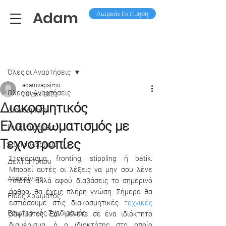
Adam
Δωρεάν Εκτίμηση
Ανάρτηση
Όλες οι Aναρτήσεις
adamvapsimo
Όλες οι Aναρτήσεις
23 Δεκ 2022
Διακοσμητικός
Διακόσμηση
Ελαιοχρωματισμός με
Πως να βάψεις;
Τεχνοτροπίες
Σπατουλάρισμα
Στοκάρισμα, fronting, stippling ή batik. 
Δελτία Τύπου
Μπορεί αυτές οι λέξεις να μην σου λένε 
Ανακαίνιση
τίποτα, αλλά αφού διαβάσεις το σημερινό 
άρθρο, θα έχεις πλήρη γνώση. Σήμερα θα 
Είδος Χρώματος
εστιάσουμε στις διακοσμητικές 
τεχνικές
Εσωτερικός Σχεδιασμός
βαψίματος. Εάν μένετε σε ένα ιδιόκτητο 
διαμέρισμα, ή ο ιδιοκτήτης στο οποίο 