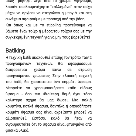
ίσως τραβήξει λίγο από το χρώμα. Αφήνουμε, 
λοιπόν, το αλουμινόχαρτο “κολλημένο”  στον τοίχο 
μέχρι να αρχίσει να στεγνώνει η μπογιά και στη 
συνέχεια αφαιρούμε με προσοχή από την βάση. 
Και όπως και με το stippling προτείνουμε να 
βάψετε έναν τοίχο ή μέρος του τοίχου σας με την 
συγκεκριμένη τεχνική για να μην τους βαρεθείτε!
Batiking
Η τεχνική batik ακολουθεί επίσης τον τρόπο των 2 
προηγούμενων τεχνικών. Θα εφαρμόσουμε 
διαφορετικό χρώμα πάνω σε στρώση 
προηγούμενου χρώματος. Στην κλασική τεχνική 
του batik, θα χρειαστείτε ένα κομμάτι ύφασμα. 
Μπορείτε να χρησιμοποιήσετε κάθε είδους 
ύφασμα - όσο πιο ιδιαίτερη δομή έχει τόσο 
καλύτερο σχήμα θα μας δώσει. Μια παλιά 
κουρτίνα, κοτλέ ύφασμα, δαντέλα ή οποιοδήποτε 
κομμάτι ύφασμα σας είναι αχρείαστο μπορεί να 
αξιοποιηθεί. Ωστόσο, καλό θα ήταν να 
σιγουρευτείτε ότι το ύφασμα είναι φτιαγμένο από 
φυσικά υλικά. 