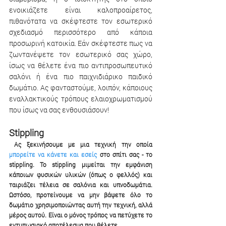
ενοικιάζετε είναι καλοπροαίρετος, 
πιθανότατα να σκέφτεστε τον εσωτερικό 
σχεδιασμό περισσότερο από κάποια 
προσωρινή κατοικία. Εάν σκέφτεστε πως να 
ζωντανέψετε τον εσωτερικό σας χώρο, 
ίσως να θέλετε ένα πιο αντιπροσωπευτικό 
σαλόνι ή ένα πιο παιχνιδιάρικο παιδικό 
δωμάτιο. Ας φανταστούμε, λοιπόν, κάποιους 
εναλλακτικούς τρόπους ελαιοχρωματισμού 
που ίσως να σας ενθουσιάσουν!  
Stippling
 Ας ξεκινήσουμε με μια τεχνική την οποία 
μπορείτε να κάνετε και εσείς
 στο σπίτι σας - το 
stippling. Το stippling μιμείται την εμφάνιση 
κάποιων φυσικών υλικών (όπως ο φελλός) και 
ταιριάζει τέλεια σε σαλόνια και υπνοδωμάτια. 
Ωστόσο, προτείνουμε να μην βάψετε όλο το 
δωμάτιο χρησιμοποιώντας αυτή την τεχνική, αλλά 
μέρος αυτού. Είναι ο μόνος τρόπος να πετύχετε το 
εντυπωσιακό αποτέλεσμα που θέλετε.