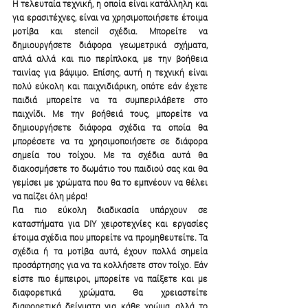
Η τελευταία τεχνική, η οποία είναι κατάλληλη και 
για ερασιτέχνες, είναι να χρησιμοποιήσετε έτοιμα 
μοτίβα και stencil σχέδια. Μπορείτε να 
δημιουργήσετε διάφορα γεωμετρικά σχήματα, 
απλά αλλά και πιο περίπλοκα, με την βοήθεια 
ταινίας για βάψιμο. Επίσης, αυτή η τεχνική είναι 
πολύ εύκολη και παιχνιδιάρικη, οπότε εάν έχετε 
παιδιά μπορείτε να τα συμπεριλάβετε στο 
παιχνίδι. Με την βοήθειά τους, μπορείτε να 
δημιουργήσετε διάφορα σχέδια τα οποία θα 
μπορέσετε να τα χρησιμοποιήσετε σε διάφορα 
σημεία του τοίχου. Με τα σχέδια αυτά θα 
διακοσμήσετε το δωμάτιο του παιδιού σας και θα 
γεμίσει με χρώματα που θα το εμπνέουν να θέλει 
να παίζει όλη μέρα!
Για πιο εύκολη διαδικασία υπάρχουν σε 
καταστήματα για DIY χειροτεχνίες και εργασίες 
έτοιμα σχέδια που μπορείτε να προμηθευτείτε. Τα 
σχέδια ή τα μοτίβα αυτά, έχουν πολλά σημεία 
προσάρτησης για να τα κολλήσετε στον τοίχο. Εάν 
είστε πιο έμπειροι, μπορείτε να παίξετε και με 
διαφορετικά χρώματα. Θα χρειαστείτε 
διαφορετικά δείγματα για κάθε χρώμα, αλλά το 