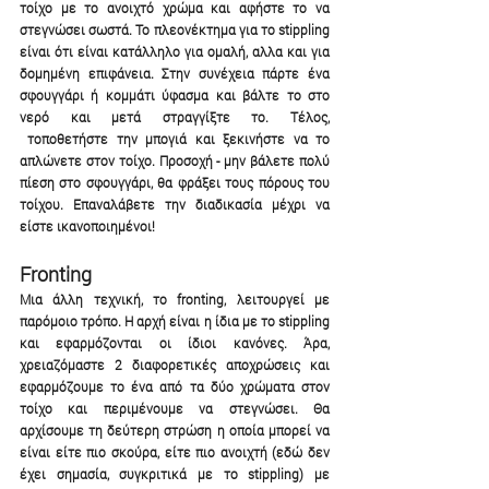
τοίχο με το ανοιχτό χρώμα και αφήστε το να 
στεγνώσει σωστά. Το πλεονέκτημα για το stippling 
είναι ότι είναι κατάλληλο για ομαλή, αλλα και για 
δομημένη επιφάνεια. Στην συνέχεια πάρτε ένα 
σφουγγάρι ή κομμάτι ύφασμα και βάλτε το στο 
νερό και μετά στραγγίξτε το. Τέλος, 
 τοποθετήστε την μπογιά και ξεκινήστε να το 
απλώνετε στον τοίχο. Προσοχή - μην βάλετε πολύ 
πίεση στο σφουγγάρι, θα φράξει τους πόρους του 
τοίχου. Επαναλάβετε την διαδικασία μέχρι να 
είστε ικανοποιημένοι!
Fronting
Μια άλλη τεχνική, το fronting, λειτουργεί με 
παρόμοιο τρόπο. Η αρχή είναι η ίδια με το stippling 
και εφαρμόζονται οι ίδιοι κανόνες. Άρα, 
χρειαζόμαστε 2 διαφορετικές αποχρώσεις και 
εφαρμόζουμε το ένα από τα δύο χρώματα στον 
τοίχο και περιμένουμε να στεγνώσει. Θα 
αρχίσουμε τη δεύτερη στρώση η οποία μπορεί να 
είναι είτε πιο σκούρα, είτε πιο ανοιχτή (εδώ δεν 
έχει σημασία, συγκριτικά με το stippling) με 