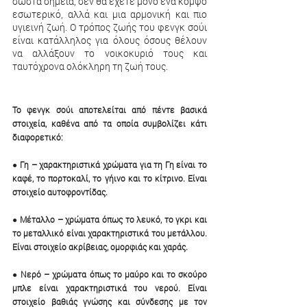
σωστά σημεία, δεν θα έχετε μόνο ένα κομψό 
εσωτερικό, αλλά και μια αρμονική και πιο 
υγιεινή ζωή. Ο τρόπος ζωής του φενγκ σούι 
είναι κατάλληλος για όλους όσους θέλουν 
να αλλάξουν το νοικοκυριό τους και 
ταυτόχρονα ολόκληρη τη ζωή τους.
Το φενγκ σούι αποτελείται από πέντε βασικά 
στοιχεία, καθένα από τα οποία συμβολίζει κάτι 
διαφορετικό:
● Γη – χαρακτηριστικά χρώματα για τη Γη είναι το 
καφέ, το πορτοκαλί, το γήινο και το κίτρινο. Είναι 
στοιχείο αυτοφροντίδας.
● Μέταλλο – χρώματα όπως το λευκό, το γκρι και 
το μεταλλικό είναι χαρακτηριστικά του μετάλλου. 
Είναι στοιχείο ακρίβειας, ομορφιάς και χαράς.
● Νερό – χρώματα όπως το μαύρο και το σκούρο 
μπλε είναι χαρακτηριστικά του νερού. Είναι 
στοιχείο βαθιάς γνώσης και σύνδεσης με τον 