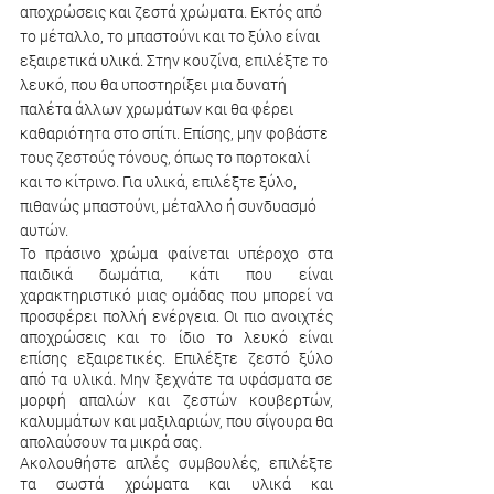
αποχρώσεις και ζεστά χρώματα. Εκτός από 
το μέταλλο, το μπαστούνι και το ξύλο είναι 
εξαιρετικά υλικά. Στην κουζίνα, επιλέξτε το 
λευκό, που θα υποστηρίξει μια δυνατή 
παλέτα άλλων χρωμάτων και θα φέρει 
καθαριότητα στο σπίτι. Επίσης, μην φοβάστε 
τους ζεστούς τόνους, όπως το πορτοκαλί 
και το κίτρινο. Για υλικά, επιλέξτε ξύλο, 
πιθανώς μπαστούνι, μέταλλο ή συνδυασμό 
αυτών.
Το πράσινο χρώμα φαίνεται υπέροχο στα 
παιδικά δωμάτια, κάτι που είναι 
χαρακτηριστικό μιας ομάδας που μπορεί να 
προσφέρει πολλή ενέργεια. Οι πιο ανοιχτές 
αποχρώσεις και το ίδιο το λευκό είναι 
επίσης εξαιρετικές. Επιλέξτε ζεστό ξύλο 
από τα υλικά. Μην ξεχνάτε τα υφάσματα σε 
μορφή απαλών και ζεστών κουβερτών, 
καλυμμάτων και μαξιλαριών, που σίγουρα θα 
απολαύσουν τα μικρά σας.
Ακολουθήστε απλές συμβουλές, επιλέξτε 
τα σωστά χρώματα και υλικά και 