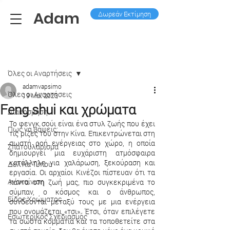
Adam
Δωρεάν Εκτίμηση
Ανάρτηση
Όλες οι Aναρτήσεις
adamvapsimo
Όλες οι Aναρτήσεις
19 Μαΐ 2023
Feng shui και χρώματα
Διακόσμηση
Το φενγκ σούι είναι ένα στυλ ζωής που έχει 
Πως να βάψεις;
τις ρίζες του στην Κίνα. Επικεντρώνεται στη 
σωστή ροή ενέργειας στο χώρο, η οποία 
Σπατουλάρισμα
δημιουργεί μια ευχάριστη ατμόσφαιρα 
κατάλληλη για χαλάρωση, ξεκούραση και 
Δελτία Τύπου
εργασία. Οι αρχαίοι Κινέζοι πίστευαν ότι τα 
Ανακαίνιση
πάντα στη ζωή μας, πιο συγκεκριμένα το 
σύμπαν, ο κόσμος και ο άνθρωπος, 
Είδος Χρώματος
συνδέονται μεταξύ τους με μια ενέργεια 
που ονομάζεται «τσι». Έτσι, όταν επιλέγετε 
Εσωτερικός Σχεδιασμός
τα σωστά κομμάτια και τα τοποθετείτε στα 