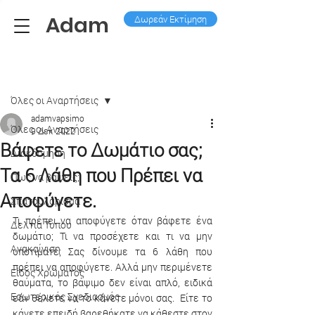
Adam
Δωρεάν Εκτίμηση
Ανάρτηση
Όλες οι Aναρτήσεις
adamvapsimo
Όλες οι Aναρτήσεις
9 Δεκ 2022
Βάφετε το Δωμάτιο σας;
Διακόσμηση
Τα 6 Λάθη που Πρέπει να
Πως να βάψεις;
Αποφύγετε.
Σπατουλάρισμα
Τι πρέπει να αποφύγετε όταν βάφετε ένα 
Δελτία Τύπου
δωμάτιο; Τι να προσέχετε και τι να μην 
Ανακαίνιση
υποτιμάτε; Σας δίνουμε τα 6 λάθη που 
πρέπει να αποφύγετε. Αλλά μην περιμένετε 
Είδος Χρώματος
θαύματα, το βάψιμο δεν είναι απλό, ειδικά 
Εσωτερικός Σχεδιασμός
εάν θέλετε να το κάνετε μόνοι σας.  Είτε το 
κάνετε επειδή βαρεθήκατε να κάθεστε στον 