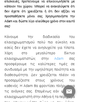
επισκευές, προτείνουμε να επικοινωνήσετε με 
κάποιον του χώρου. Μπορεί να ανακαλύψετε ότι 
δεν έχετε ότι χρειάζεται ή ότι δεν αξίζει να 
προσπαθήσετε μόνοι σας. Χρησιμοποιήστε την 
Adam και δώστε λίγο ελεύθερο χρόνο στον εαυτό 
σας!
Κάνουμε την διαδικασία του 
ελαιοχρωματισμού πολύ πιο εύκολη και 
εσείς δεν έχετε να ανησυχείτε για τίποτα. 
Χάρη στο μεγαλύτερο δίκτυο 
ελαιοχρωματιστών, στην 
Adam
 σας 
προσφέρουμε τις καλύτερες τιμές σε 
συνδυασμό με την υψηλότερη ποιότητα και 
διαθεσιμότητα. Δεν χρειάζεται πλέον να 
προσαρμόζεστε στους χρόνους του 
καθενός. Η Adam θα φροντίσει πλήρως για 
τις ανάγκες σας. Επομένως εάν ψάχνετε 
ελαιοχρωματιστή στην Αθήνα ή τα περίχωρά 
της, επικοινωνήστε τώρα με την Adam. 
Μπορούν να διαχειριστούν όχι μόνο 