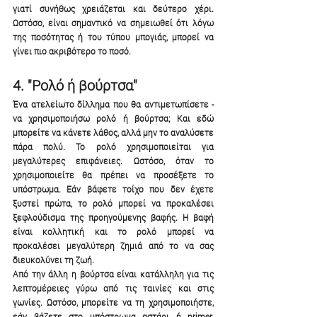
γιατί συνήθως χρειάζεται και δεύτερο χέρι. 
Ωστόσο, είναι σημαντικό να σημειωθεί ότι λόγω 
της ποσότητας ή του τύπου μπογιάς, μπορεί να 
γίνει πιο ακριβότερο το ποσό. 
4. "Ρολό ή βούρτσα"
Ένα ατελείωτο δίλλημα που θα αντιμετωπίσετε - 
να χρησιμοποιήσω ρολό ή βούρτσα; Και εδώ 
μπορείτε να κάνετε λάθος, αλλά μην το αναλύσετε 
πάρα πολύ. Το ρολό χρησιμοποιείται για 
μεγαλύτερες επιφάνειες. Ωστόσο, όταν το 
χρησιμοποιείτε θα πρέπει να προσέξετε το 
υπόστρωμα. Εάν βάφετε τοίχο που δεν έχετε 
ξυστεί πρώτα, το ρολό μπορεί να προκαλέσει 
ξεφλούδισμα της προηγούμενης βαφής. Η βαφή 
είναι κολλητική και το ρολό μπορεί να 
προκαλέσει μεγαλύτερη ζημιά από το να σας 
διευκολύνει τη ζωή.
Από την άλλη η βούρτσα είναι κατάλληλη για τις 
λεπτομέρειες γύρω από τις ταινίες και στις 
γωνίες. Ωστόσο, μπορείτε να τη χρησιμοποιήστε, 
εάν βάζετε στο υπόστρωμα αστάρι ή primer. 