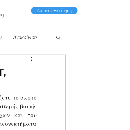
Δωρεάν Εκτίμηση
og
υ
Ανακαίνιση
τ,
ετε το σωστό 
στερής βαφής 
χων και του 
λεονεκτήματα 