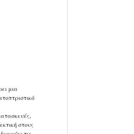
ει μια 
ατοπτριστικό 
κατασκευές, 
εκτική στους 
δεικνύει τις 