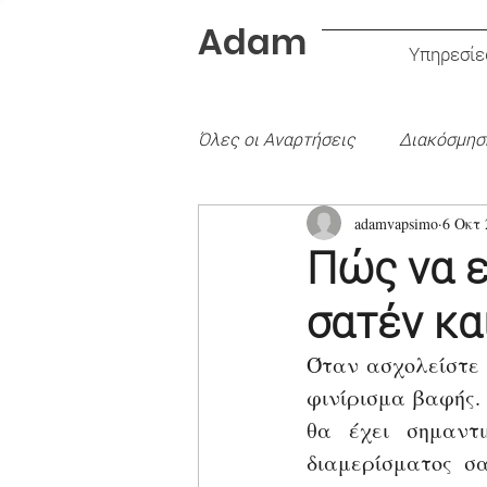
Adam
Υπηρεσίε
Όλες οι Aναρτήσεις
Διακόσμησ
adamvapsimo
6 Οκτ 
Είδος Χρώματος
Εσωτερι
Πώς να ε
σατέν κα
Όταν ασχολείστε μ
φινίρισμα βαφής.
θα έχει σημαντι
διαμερίσματος σ