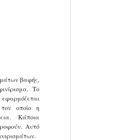
μάτων βαφής, 
νίρισμα. Το 
 εφαρμόζεται 
και στεγνώνει. Αυτό εξαρτάται κυρίως από τον τρόπο με τον οποίο η 
ια. Κάποια 
οφούν. Αυτό 
ινιρισμάτων.