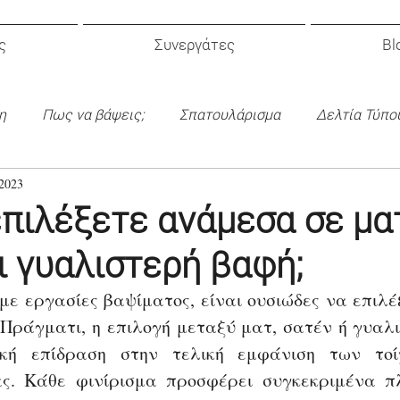
ς
Συνεργάτες
Bl
η
Πως να βάψεις;
Σπατουλάρισμα
Δελτία Τύπο
2023
κός Σχεδιασμός
πιλέξετε ανάμεσα σε μα
ι γυαλιστερή βαφή;
ε εργασίες βαψίματος, είναι ουσιώδες να επιλέξ
 Πράγματι, η επιλογή μεταξύ ματ, σατέν ή γυαλι
κή επίδραση στην τελική εμφάνιση των τοί
ας. Κάθε φινίρισμα προσφέρει συγκεκριμένα π