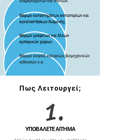
διαμερισμάτων και σπιτιών.
Βάψιμο καταστημάτων, εστιατορίων και
εγκαταστάσεων διαμονής.
Βάψιμο γραφείων και άλλων
εμπορικών χώρων.
Βάψιμο γκαράζ, κελαριών, βιομηχανικών
αιθουσών κ.α.
Πως Λειτουργεί;
1.
ΥΠΟΒΑΛΕΤΕ ΑΙΤΗΜΑ