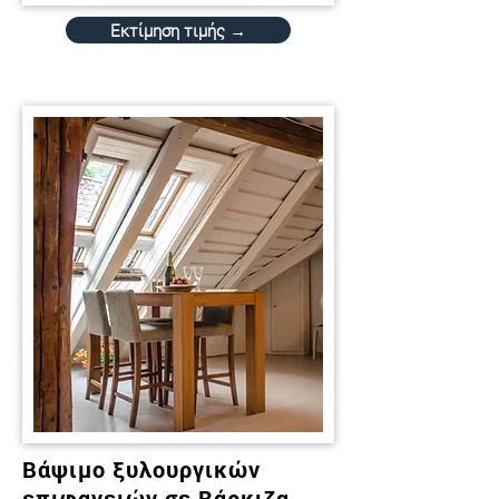
Εκτίμηση τιμής →
Βάψιμο ξυλουργικών
επιφανειών σε Βάρκιζα