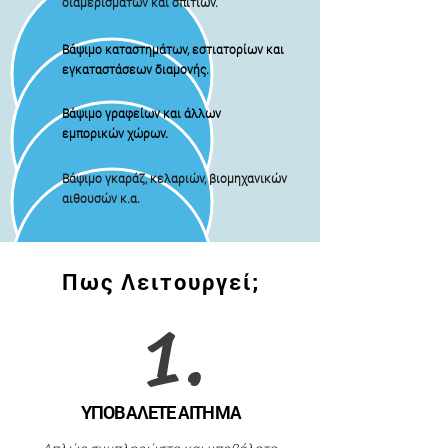
διαμερισμάτων και σπιτιών.
Βάψιμο καταστημάτων, εστιατορίων και
εγκαταστάσεων διαμονής.
Βάψιμο γραφείων και άλλων
εμπορικών χώρων.
Βάψιμο γκαράζ, κελαριών, βιομηχανικών
αιθουσών κ.α.
Πως Λειτουργεί;
1.
ΥΠΟΒΑΛΕΤΕ ΑΙΤΗΜΑ