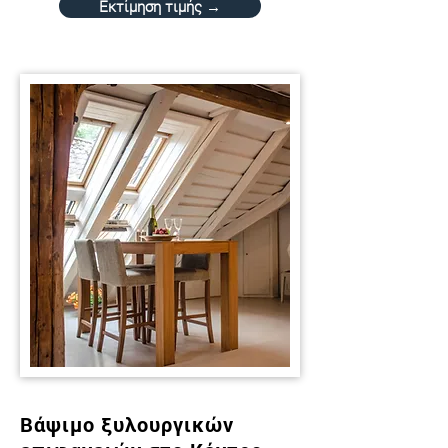
Εκτίμηση τιμής →
Βάψιμο ξυλουργικών