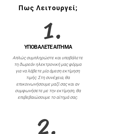
Πως Μπορούμε να Βοηθήσουμε;
Πως Λειτουργεί;
Βάψιμο τοίχων, δωματίων,
1.
διαμερισμάτων και σπιτιών.
Βάψιμο καταστημάτων, εστιατορίων και
εγκαταστάσεων διαμονής.
ΥΠΟΒΑΛΕΤΕ ΑΙΤΗΜΑ
Βάψιμο γραφείων και άλλων
Απλώς συμπληρώστε και υποβάλετε
εμπορικών χώρων.
τη δωρεάν ηλεκτρονική μας φόρμα
για να λάβετε μία άμεση εκτίμηση
Βάψιμο γκαράζ, κελαριών, βιομηχανικών
τιμής. Στη συνέχεια, θα
αιθουσών κ.α.
επικοινωνήσουμε μαζί σας και αν
συμφωνήσετε με την εκτίμηση, θα
επιβεβαιώσουμε το αίτημά σας.
2.